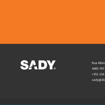
Rua Albin
4485-767
+351 226
sady@di