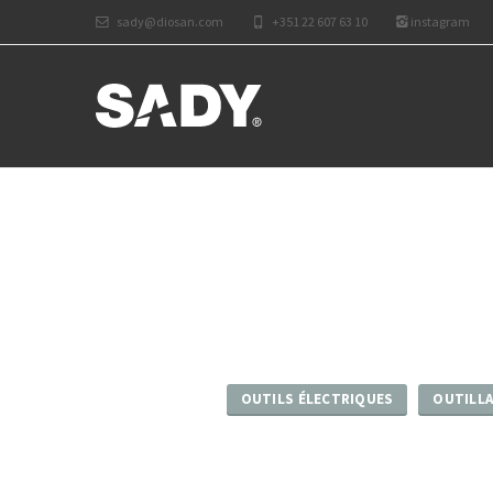
sady@diosan.com
+351 22 607 63 10
instagram
OUTILS ÉLECTRIQUES
OUTILLA