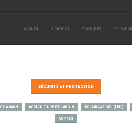
ACCUEIL
À PROPOS
PRODUITS
TÉLÉCHA
SÉCURITÉ ET PROTECTION
GE À MAIN
AGRICULTURE ET JARDIN
ÉCLAIRAGE DEL (LED)
AUTRES