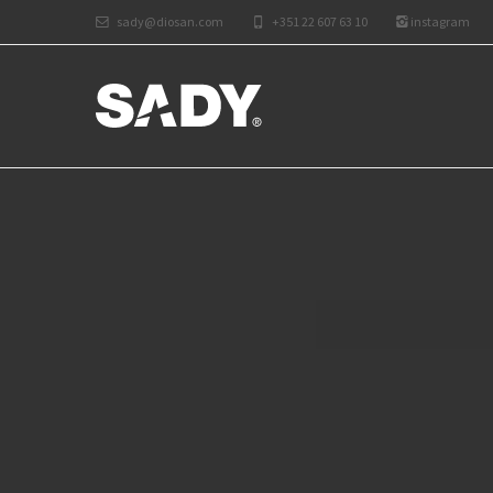
sady@diosan.com
+351 22 607 63 10
instagram